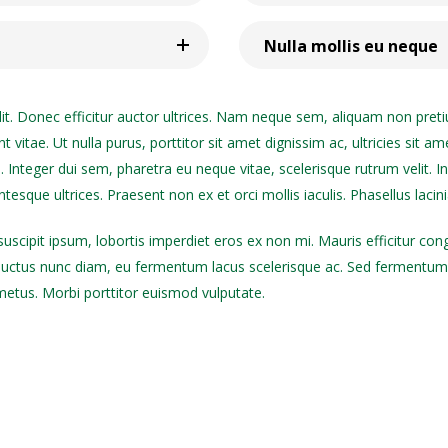
Nulla mollis eu neque
t. Donec efficitur auctor ultrices. Nam neque sem, aliquam non pretiu
nt vitae. Ut nulla purus, porttitor sit amet dignissim ac, ultricies sit am
s. Integer dui sem, pharetra eu neque vitae, scelerisque rutrum velit. I
ntesque ultrices. Praesent non ex et orci mollis iaculis. Phasellus lacin
t suscipit ipsum, lobortis imperdiet eros ex non mi. Mauris efficitur 
uctus nunc diam, eu fermentum lacus scelerisque ac. Sed fermentum ligul
 metus. Morbi porttitor euismod vulputate.