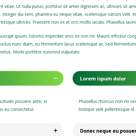
nt vitae. Ut nulla purus, porttitor sit amet dignissim ac, ultricies sit am
s. Integer dui sem, pharetra eu neque vitae, scelerisque rutrum velit. I
ntesque ultrices. Praesent non ex et orci mollis iaculis. Phasellus lacin
t suscipit ipsum, lobortis imperdiet eros ex non mi. Mauris efficitur 
uctus nunc diam, eu fermentum lacus scelerisque ac. Sed fermentum ligul
 metus. Morbi porttitor euismod vulputate.
Lorem ispum dolor
citudin posuere ante, in
Phasellus rhoncus non mi sed 
sus eu consectetur.
tristique velit pellentesque i
Donec neque eu posue