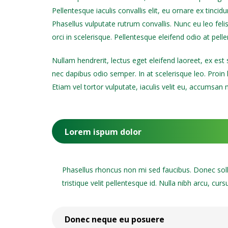
Pellentesque iaculis convallis elit, eu ornare ex tincidu
Phasellus vulputate rutrum convallis. Nunc eu leo feli
orci in scelerisque. Pellentesque eleifend odio at pelle
Nullam hendrerit, lectus eget eleifend laoreet, ex es
nec dapibus odio semper. In at scelerisque leo. Proin l
Etiam vel tortor vulputate, iaculis velit eu, accumsan
Lorem ispum dolor
Phasellus rhoncus non mi sed faucibus. Donec solli
tristique velit pellentesque id. Nulla nibh arcu, cur
Donec neque eu posuere