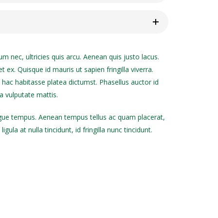
m nec, ultricies quis arcu. Aenean quis justo lacus.
et ex. Quisque id mauris ut sapien fringilla viverra.
n hac habitasse platea dictumst. Phasellus auctor id
ia vulputate mattis.
congue tempus. Aenean tempus tellus ac quam placerat,
a at nulla tincidunt, id fringilla nunc tincidunt.