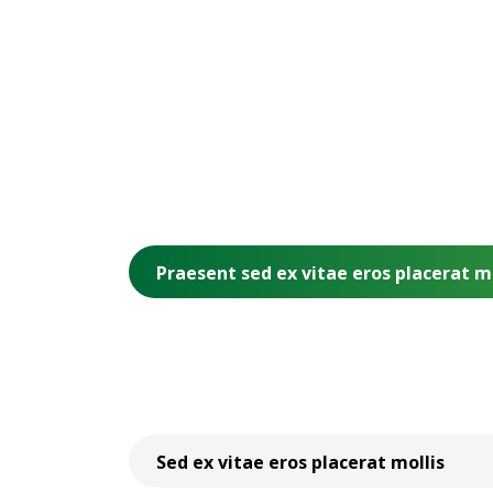
Praesent sed ex vitae eros placerat mo
Lorem ipsum dolor sit amet, consectetur adipisci
rutrum, sit amet sagittis eros varius.
Sed ex vitae eros placerat mollis