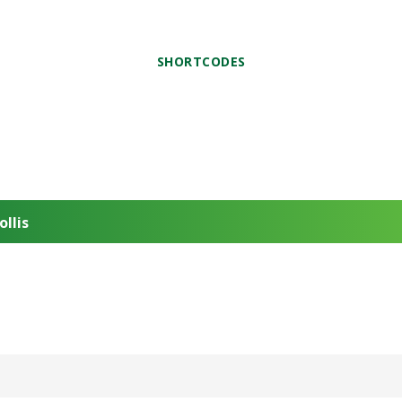
SHORTCODES
Accordions in dark section
llis
ng elit. Curabitur lobortis, lorem vel efficitur interdum, massa lacus 