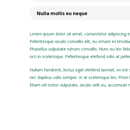
Nulla mollis eu neque
Lorem ipsum dolor sit amet, consectetur adipiscing eli
Pellentesque iaculis convallis elit, eu ornare ex tincidu
Phasellus vulputate rutrum convallis. Nunc eu leo feli
orci in scelerisque. Pellentesque eleifend odio at pelle
Nullam hendrerit, lectus eget eleifend laoreet, ex es
nec dapibus odio semper. In at scelerisque leo. Proin l
Etiam vel tortor vulputate, iaculis velit eu, accumsan