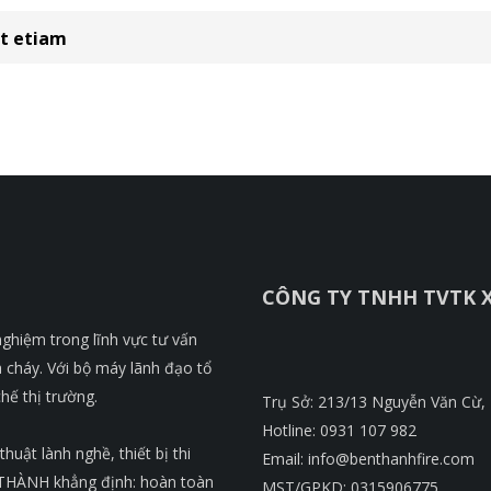
nt etiam
CÔNG TY TNHH TVTK 
ghiệm trong lĩnh vực tư vấn
a cháy. Với bộ máy lãnh đạo tổ
hế thị trường.
Trụ Sở: 213/13 Nguyễn Văn Cừ
Hotline: 0931 107 982
huật lành nghề, thiết bị thi
Email: info@benthanhfire.com
HÀNH khẳng định: hoàn toàn
MST/GPKD: 0315906775