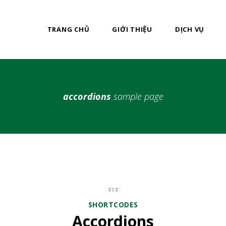
TRANG CHỦ
GIỚI THIỆU
DỊCH VỤ
accordions
sample page
SHORTCODES
Accordions