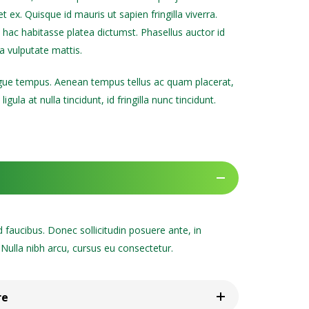
et ex. Quisque id mauris ut sapien fringilla viverra.
n hac habitasse platea dictumst. Phasellus auctor id
ia vulputate mattis.
congue tempus. Aenean tempus tellus ac quam placerat,
a at nulla tincidunt, id fringilla nunc tincidunt.
faucibus. Donec sollicitudin posuere ante, in
d. Nulla nibh arcu, cursus eu consectetur.
re